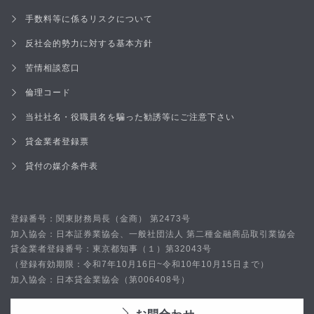
手数料等に係るリスクについて
反社会的勢力に対する基本方針
苦情相談窓口
倫理コード
当社社名・役職員名を騙った勧誘等にご注意下さい
貸金業者登録票
貸付の媒介条件表
登録番号：関東財務局長（金商）
号
第2473
加入協会：日本証券業協会、一般社団法人 第二種金融商品取引業協会
貸金業者登録番号：東京都知事
（１）第32043号
（登録有効期限：
まで）
令和7年10月16日~令和10年10月15日
加入協会：日本貸金業協会（第
号）
006408
お問合わせ