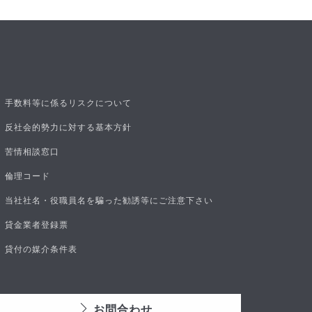
手数料等に係るリスクについて
反社会的勢力に対する基本方針
苦情相談窓口
倫理コード
当社社名・役職員名を騙った勧誘等にご注意下さい
貸金業者登録票
貸付の媒介条件表
お問合わせ