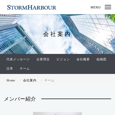
MENU
会社案内
代表メッセージ
企業理念
ビジョン
会社概要
組織図
沿革
チーム
Home
会社案内
チーム
メンバー紹介