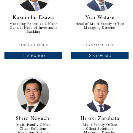
Kazunobu Ezawa
Yuji Watase
Managing Executive Officer
Head of Multi-Family Office
General Head of Investment
Managing Director
Banking
TOKYO OFFICE
TOKYO OFFICE
VIEW BIO
VIEW BIO
Shiro Noguchi
Hiroki Zaruhata
Multi-Family Office
Multi-Family Office
Client Solutions
Client Solutions
Managing Director
Managing Director