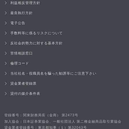
利益相反管理方針
最良執行方針
電子公告
手数料等に係るリスクについて
反社会的勢力に対する基本方針
苦情相談窓口
倫理コード
当社社名・役職員名を騙った勧誘等にご注意下さい
貸金業者登録票
貸付の媒介条件表
登録番号：関東財務局長（金商）
号
第2473
加入協会：日本証券業協会、一般社団法人 第二種金融商品取引業協会
貸金業者登録番号：東京都知事
（１）第32043号