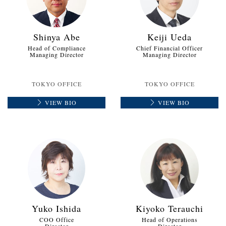
Shinya Abe
Keiji Ueda
Head of Compliance
Chief Financial Officer
Managing Director
Managing Director
TOKYO OFFICE
TOKYO OFFICE
VIEW BIO
VIEW BIO
Yuko Ishida
Kiyoko Terauchi
COO Office
Head of Operations